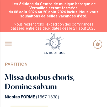
Les éditions du Centre de musique baroque de
ALLER AU CONTENU PRINCIPAL
Versailles seront fermées
du 08 août 2026 au 20 août 2026 inclus. Nous vous
souhaitons de belles vacances d'été.
Nous reprendrons l'expédition des commandes
passées entre ces deux dates dès le 21 août 2026.
PARTITION
Missa duobus choris,
Domine salvum
Nicolas FORME
(1567-1638)