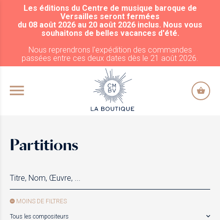
Les éditions du Centre de musique baroque de
ALLER AU CONTENU PRINCIPAL
Versailles seront fermées
du 08 août 2026 au 20 août 2026 inclus. Nous vous
souhaitons de belles vacances d'été.
Nous reprendrons l'expédition des commandes
passées entre ces deux dates dès le 21 août 2026.
Partitions
MOINS DE FILTRES
Tous les compositeurs