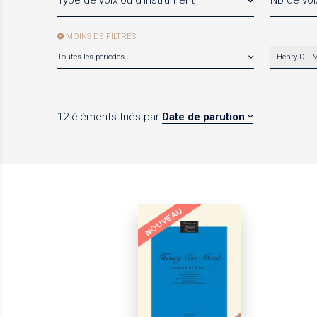
Type de voix ou d'instrument
Nb de voi
MOINS DE FILTRES
Toutes les périodes
-- Henry Du 
12 éléments
triés par
Date de parution
NOUVEAU