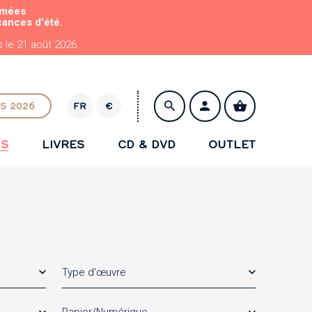
rmées
cances d'été.
le 21 août 2026.
S 2026
FR
€
E
U
NS
LIVRES
CD & DVD
OUTLET
R
ENREGISTRER
Type d'œuvre