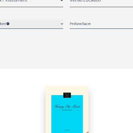
x / Instrument
Vente/Location
Mont
Profane/Sacré