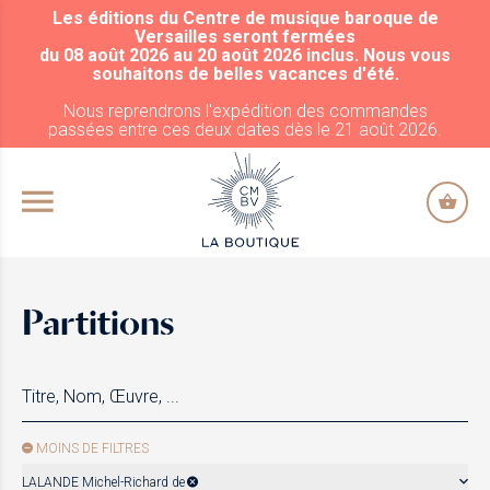
Les éditions du Centre de musique baroque de
ALLER AU CONTENU PRINCIPAL
Versailles seront fermées
du 08 août 2026 au 20 août 2026 inclus. Nous vous
souhaitons de belles vacances d'été.
Nous reprendrons l'expédition des commandes
passées entre ces deux dates dès le 21 août 2026.
Partitions
MOINS DE FILTRES
LALANDE Michel-Richard de