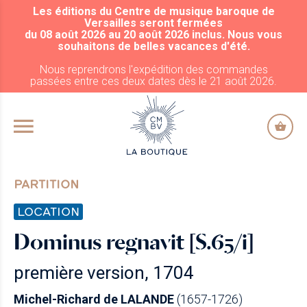
Les éditions du Centre de musique baroque de
ALLER AU CONTENU PRINCIPAL
Versailles seront fermées
du 08 août 2026 au 20 août 2026 inclus. Nous vous
souhaitons de belles vacances d'été.
Nous reprendrons l'expédition des commandes
passées entre ces deux dates dès le 21 août 2026.
PARTITION
LOCATION
Dominus regnavit [S.65/i]
première version, 1704
Michel-Richard de LALANDE
(1657-1726)