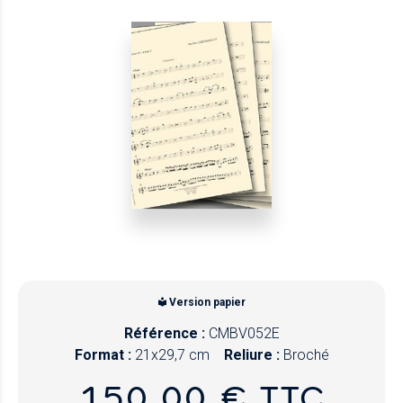
Version papier
Référence :
CMBV052E
Format :
21x29,7 cm
Reliure :
Broché
150,00 € TTC