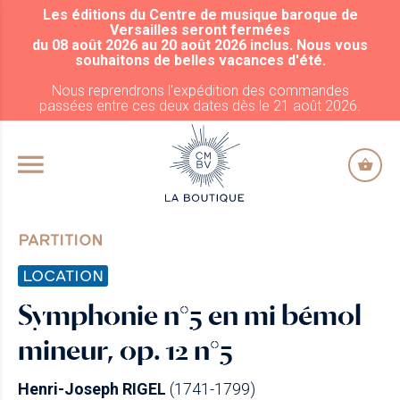
Les éditions du Centre de musique baroque de
ALLER AU CONTENU PRINCIPAL
Versailles seront fermées
du 08 août 2026 au 20 août 2026 inclus. Nous vous
souhaitons de belles vacances d'été.
Nous reprendrons l'expédition des commandes
passées entre ces deux dates dès le 21 août 2026.
PARTITION
LOCATION
Symphonie n°5 en mi bémol
mineur, op. 12 n°5
Henri-Joseph RIGEL
(1741-1799)