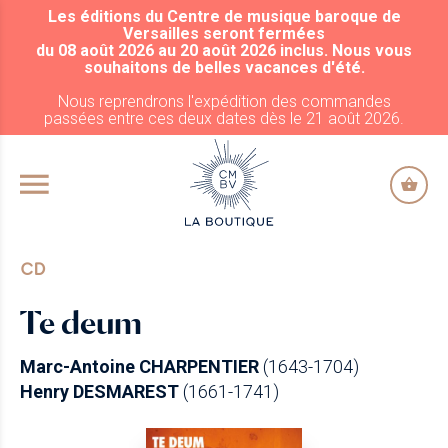
Les éditions du Centre de musique baroque de
ALLER AU CONTENU PRINCIPAL
Versailles seront fermées
du 08 août 2026 au 20 août 2026 inclus. Nous vous
souhaitons de belles vacances d'été.
Nous reprendrons l'expédition des commandes
passées entre ces deux dates dès le 21 août 2026.
CD
Te deum
Marc-Antoine CHARPENTIER
(1643-1704)
Henry DESMAREST
(1661-1741)