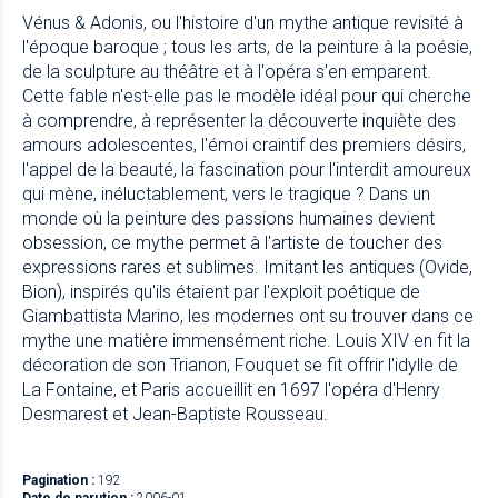
Vénus & Adonis, ou l'histoire d'un mythe antique revisité à
l'époque baroque ; tous les arts, de la peinture à la poésie,
de la sculpture au théâtre et à l'opéra s'en emparent.
Cette fable n'est-elle pas le modèle idéal pour qui cherche
à comprendre, à représenter la découverte inquiète des
amours adolescentes, l'émoi craintif des premiers désirs,
l'appel de la beauté, la fascination pour l'interdit amoureux
qui mène, inéluctablement, vers le tragique ? Dans un
monde où la peinture des passions humaines devient
obsession, ce mythe permet à l'artiste de toucher des
expressions rares et sublimes. Imitant les antiques (Ovide,
Bion), inspirés qu'ils étaient par l'exploit poétique de
Giambattista Marino, les modernes ont su trouver dans ce
mythe une matière immensément riche. Louis XIV en fit la
décoration de son Trianon, Fouquet se fit offrir l'idylle de
La Fontaine, et Paris accueillit en 1697 l'opéra d'Henry
Desmarest et Jean-Baptiste Rousseau.
Pagination :
192
Date de parution :
2006-01