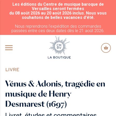
Les éditions du Centre de musique baroque de
ALLER AU CONTENU PRINCIPAL
Versailles seront fermées
du 08 août 2026 au 20 août 2026 inclus. Nous vous
souhaitons de belles vacances d'été.
Nous reprendrons l'expédition des commandes
passées entre ces deux dates dès le 21 août 2026.
LIVRE
Vénus & Adonis, tragédie en
musique de Henry
Desmarest (1697)
Livret, études et commentaires