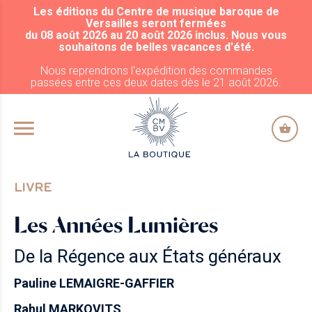
Les éditions du Centre de musique baroque de
ALLER AU CONTENU PRINCIPAL
Versailles seront fermées
du 08 août 2026 au 20 août 2026 inclus. Nous vous
souhaitons de belles vacances d'été.
Nous reprendrons l'expédition des commandes
passées entre ces deux dates dès le 21 août 2026.
LIVRE
Les Années Lumières
De la Régence aux États généraux
Pauline LEMAIGRE-GAFFIER
Rahul MARKOVITS