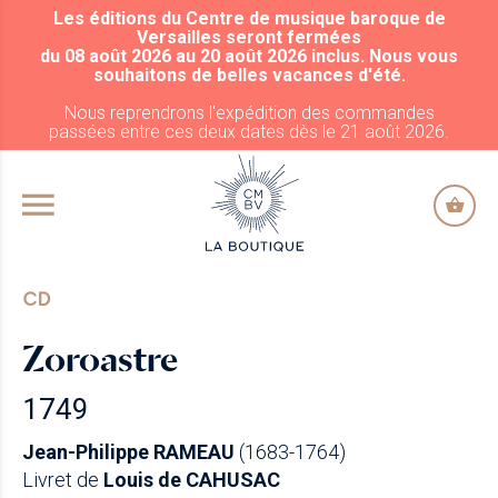
Les éditions du Centre de musique baroque de
ALLER AU CONTENU PRINCIPAL
Versailles seront fermées
du 08 août 2026 au 20 août 2026 inclus. Nous vous
souhaitons de belles vacances d'été.
Nous reprendrons l'expédition des commandes
passées entre ces deux dates dès le 21 août 2026.
CD
Zoroastre
1749
Jean-Philippe RAMEAU
(1683-1764)
Livret de
Louis de CAHUSAC