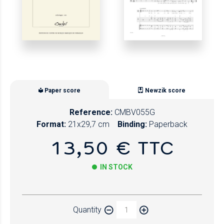
Paper score
Newzik score
Reference:
CMBV055G
Format:
21x29,7 cm
Binding:
Paperback
13,50 € TTC
IN STOCK
Paper
Quantity
Newzik