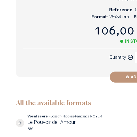
Reference:
Format:
25x34 cm
B
106,00
IN S
Quantity
AD
All the available formats
Vocal score
- Joseph-Nicolas-Pancrace ROYER
Le Pouvoir de l'Amour
38€