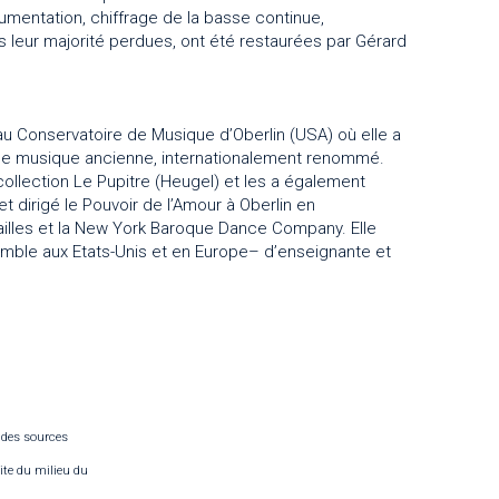
rumentation, chiffrage de la basse continue,
s leur majorité perdues, ont été restaurées par Gérard
u Conservatoire de Musique d’Oberlin (USA) où elle a
e musique ancienne, internationalement renommé.
collection Le Pupitre (Heugel) et les a également
et dirigé le Pouvoir de l’Amour à Oberlin en
illes et la New York Baroque Dance Company. Elle
semble aux Etats-Unis et en Europe– d’enseignante et
 des sources
ite du milieu du