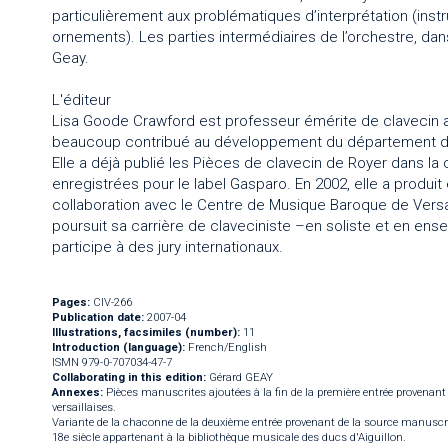
particulièrement aux problématiques d’interprétation (inst
ornements). Les parties intermédiaires de l’orchestre, dan
Geay.
L'éditeur
Lisa Goode Crawford est professeur émérite de clavecin a
beaucoup contribué au développement du département d
Elle a déjà publié les Pièces de clavecin de Royer dans la 
enregistrées pour le label Gasparo. En 2002, elle a produit 
collaboration avec le Centre de Musique Baroque de Versa
poursuit sa carrière de claveciniste –en soliste et en en
participe à des jury internationaux.
Pages:
CIV-266
Publication date:
2007-04
Illustrations, facsimiles (number):
11
Introduction (language):
French/English
ISMN 979-0-707034-47-7
Collaborating in this edition:
Gérard GEAY
Annexes:
Pièces manuscrites ajoutées à la fin de la première entrée provenant
versaillaises.
Variante de la chaconne de la deuxième entrée provenant de la source manuscr
18e siècle appartenant à la bibliothèque musicale des ducs d'Aiguillon.