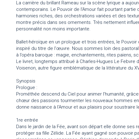
La carrière du brillant Rameau sur la scène lyrique a aujou
contemporains. Le Pouvoir de l’Amour fait pourtant partie 
harmonies riches, des orchestrations variées et des textu
montre précis dans ses ornements. Très nettement influen
personnalité non moins importante.
Ballet-héroïque en un prologue et trois entrées, le Pouvoir 
inspiré du titre de l’œuvre. Nous sommes loin des pastora
à l’opéra baroque : magie, enchantements, rites païens, sc
Le livret, longtemps attribué à Charles-Hugues Le Febvre
Voisenon, autre figure emblématique de la littérature du XVI
Synopsis
Prologue :
Prométhée descend du Ciel pour animer l’humanité, grâce à 
chœur des passions tourmenter les nouveaux hommes en rep
donne naissance à l’Amour et aux plaisirs pour soustraire
1re entrée
Dans le jardin de la Fée, avant son départ elle donne ses
protéger sa fille Zélide. La Fée ayant gagné son pouvoir par