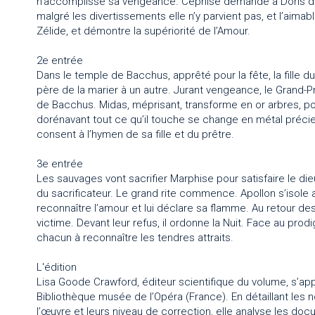
n’accomplisse sa vengeance. Céphise demande à Doris de d
malgré les divertissements elle n’y parvient pas, et l’aim
Zélide, et démontre la supériorité de l’Amour.
2e entrée
Dans le temple de Bacchus, apprêté pour la fête, la fille 
père de la marier à un autre. Jurant vengeance, le Grand-Prêt
de Bacchus. Midas, méprisant, transforme en or arbres, p
dorénavant tout ce qu’il touche se change en métal précieu
consent à l’hymen de sa fille et du prêtre.
3e entrée
Les sauvages vont sacrifier Marphise pour satisfaire le dieu 
du sacrificateur. Le grand rite commence. Apollon s’isole a
reconnaître l’amour et lui déclare sa flamme. Au retour des 
victime. Devant leur refus, il ordonne la Nuit. Face au prodi
chacun à reconnaître les tendres attraits.
L'édition
Lisa Goode Crawford, éditeur scientifique du volume, s’ap
Bibliothèque musée de l’Opéra (France). En détaillant les
l’œuvre et leurs niveau de correction, elle analyse les do