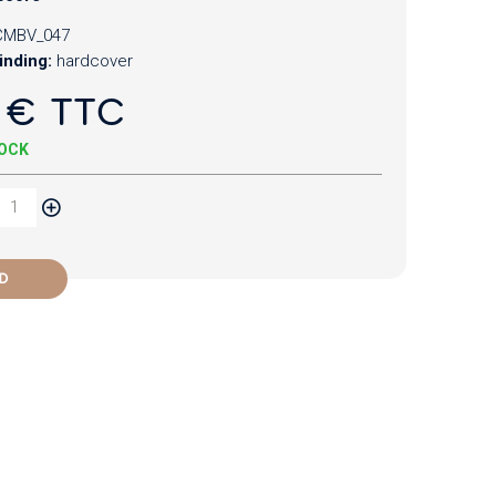
CMBV_047
inding:
hardcover
 € TTC
TOCK
D