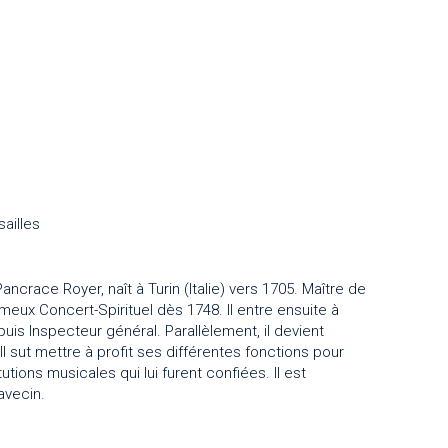
ailles
race Royer, naît à Turin (Italie) vers 1705. Maître de
meux Concert-Spirituel dès 1748. Il entre ensuite à
s Inspecteur général. Parallèlement, il devient
 sut mettre à profit ses différentes fonctions pour
tions musicales qui lui furent confiées. Il est
avecin.