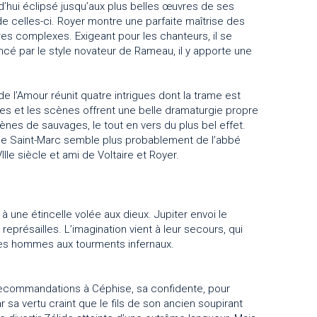
rd’hui éclipsé jusqu’aux plus belles œuvres de ses
de celles-ci. Royer montre une parfaite maîtrise des
res complexes. Exigeant pour les chanteurs, il se
cé par le style novateur de Rameau, il y apporte une
de l’Amour réunit quatre intrigues dont la trame est
les et les scènes offrent une belle dramaturgie propre
ènes de sauvages, le tout en vers du plus bel effet.
 de Saint-Marc semble plus probablement de l’abbé
IIe siècle et ami de Voltaire et Royer.
une étincelle volée aux dieux. Jupiter envoi le
résailles. L’imagination vient à leur secours, qui
 les hommes aux tourments infernaux.
 recommandations à Céphise, sa confidente, pour
 sa vertu craint que le fils de son ancien soupirant