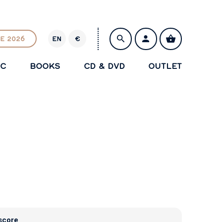
E 2026
EN
€
E
U
IC
BOOKS
CD & DVD
OUTLET
R
SAVE
score