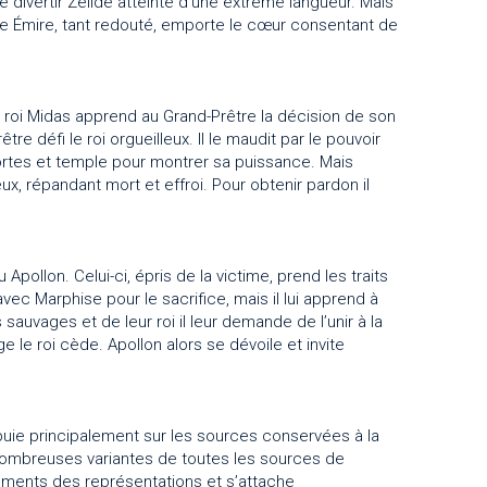
ivertir Zélide atteinte d’une extrême langueur. Mais
able Émire, tant redouté, emporte le cœur consentant de
du roi Midas apprend au Grand-Prêtre la décision de son
re défi le roi orgueilleux. Il le maudit par le pouvoir
ortes et temple pour montrer sa puissance. Mais
x, répandant mort et effroi. Pour obtenir pardon il
Apollon. Celui-ci, épris de la victime, prend les traits
vec Marphise pour le sacrifice, mais il lui apprend à
sauvages et de leur roi il leur demande de l’unir à la
ge le roi cède. Apollon alors se dévoile et invite
puie principalement sur les sources conservées à la
 nombreuses variantes de toutes les sources de
cuments des représentations et s’attache