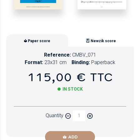
Paper score
Newzik score
Reference:
CMBV_071
Format:
23x31 cm
Binding:
Paperback
115,00 € TTC
IN STOCK
Paper
Quantity
Newzik
ADD