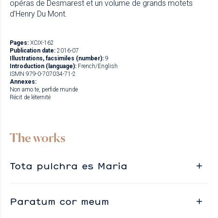
opéras de Desmarest et un volume de grands motets
d’Henry Du Mont.
Pages:
XCIX-162
Publication date:
2016-07
Illustrations, facsimiles (number):
9
Introduction (language):
French/English
ISMN 979-0-707034-71-2
Annexes:
Non amo te, perfide munde
Récit de léternité
The works
Tota pulchra es Maria
Paratum cor meum