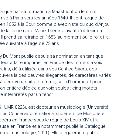
rqué par sa formation à Maastricht où le strict
rive à Paris vers les années 1640. Il tient l’orgue de
er en 1652 à la Cour comme claveciniste du duc d’Anjou,
 de la jeune reine Marie-Thérèse avant d’obtenir en
Il prend sa retraite en 1683, au moment où le roi et la
née suivante à l’âge de 73 ans.
y Du Mont publie depuis sa nomination en tant que
siteur à faire imprimer en France des motets à voix
rnatifs, déjà utilisée dans ses Cantica Sacra, ces
rouvera là des oeuvres élégantes, de caractères variés
té à deux voix, soit de femme, soit d’homme et pour
on entière dédiée aux voix seules : cinq motets
 interprétés par un ténor.
US–UMR 8223), est docteur en musicologie (Université
rso au Conservatoire national supérieur de Musique et
péra en France sous le règne de Louis XIV et la
gieuse en France et a notamment publié le Catalogue
e de musicologie, 2011). Elle a également publié