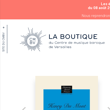
Les 
du 08 août 2
Nous reprendron
SITE DU CMBV