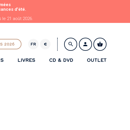
rmées
cances d'été.
le 21 août 2026.
S 2026
FR
€
E
U
NS
LIVRES
CD & DVD
OUTLET
R
ENREGISTRER