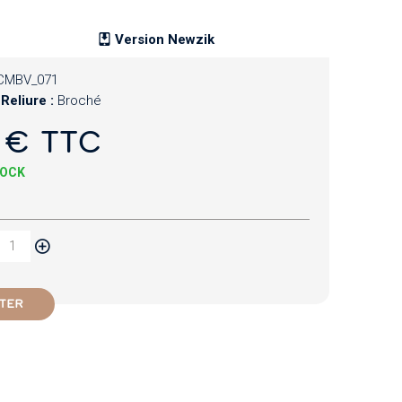
Version Newzik
CMBV_071
Reliure :
Broché
 € TTC
TOCK
TER