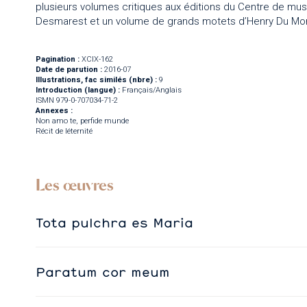
plusieurs volumes critiques aux éditions du Centre de mus
Desmarest et un volume de grands motets d’Henry Du Mo
Pagination :
XCIX-162
Date de parution :
2016-07
Illustrations, fac similés (nbre) :
9
Introduction (langue) :
Français/Anglais
ISMN 979-0-707034-71-2
Annexes :
Non amo te, perfide munde
Récit de léternité
Les œuvres
Tota pulchra es Maria
Paratum cor meum