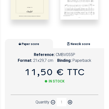
Paper score
Newzik score
Reference:
CMBV055P
Format:
21x29,7 cm
Binding:
Paperback
11,50 € TTC
IN STOCK
Paper
Quantity
Newzik