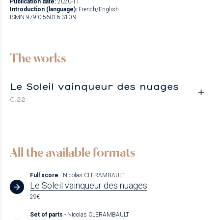
Publication date:
2020-11
Introduction (language):
French/English
ISMN 979-0-56016-310-9
The works
Le Soleil vainqueur des nuages
C.22
All the available formats
Full score
- Nicolas CLERAMBAULT
Le Soleil vainqueur des nuages
29€
Set of parts
- Nicolas CLERAMBAULT