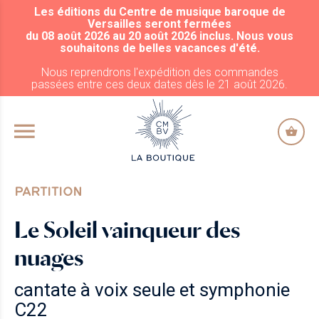
Les éditions du Centre de musique baroque de
ALLER AU CONTENU PRINCIPAL
Versailles seront fermées
du 08 août 2026 au 20 août 2026 inclus. Nous vous
souhaitons de belles vacances d'été.
Nous reprendrons l'expédition des commandes
passées entre ces deux dates dès le 21 août 2026.
PARTITION
Le Soleil vainqueur des
nuages
cantate à voix seule et symphonie
C22