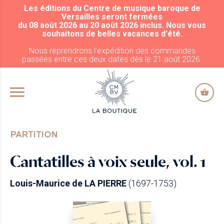
Les éditions du Centre de musique baroque de
ALLER AU CONTENU PRINCIPAL
Versailles seront fermées
du 08 août 2026 au 20 août 2026 inclus. Nous vous
souhaitons de belles vacances d'été.
Nous reprendrons l'expédition des commandes
passées entre ces deux dates dès le 21 août 2026.
PARTITION
Cantatilles à voix seule, vol. 1
Louis-Maurice de LA PIERRE
(1697-1753)