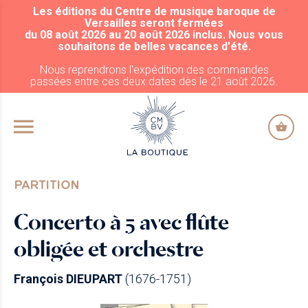
Les éditions du Centre de musique baroque de
ALLER AU CONTENU PRINCIPAL
Versailles seront fermées
du 08 août 2026 au 20 août 2026 inclus. Nous vous
souhaitons de belles vacances d'été.
Nous reprendrons l'expédition des commandes
passées entre ces deux dates dès le 21 août 2026.
PARTITION
Concerto à 5 avec flûte
obligée et orchestre
François DIEUPART
(1676-1751)