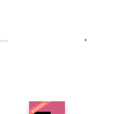
X n°3
NOUVEAU