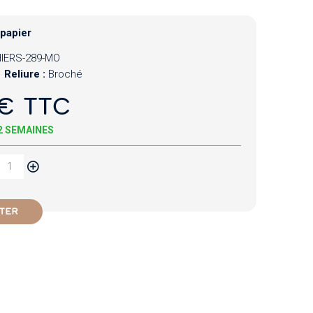
 papier
IERS-289-MO
Reliure :
Broché
€ TTC
 2 SEMAINES
TER