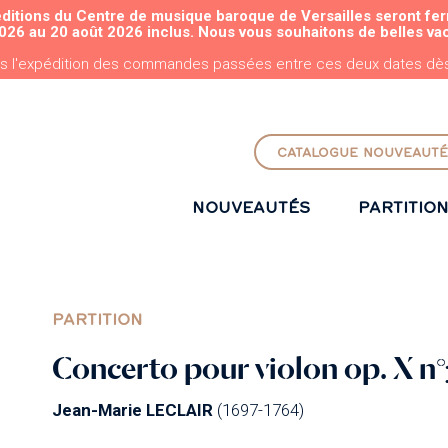
éditions du Centre de musique baroque de Versailles seront fe
ALLER AU CONTENU PRINCIPAL
026 au 20 août 2026 inclus. Nous vous souhaitons de belles va
s l'expédition des commandes passées entre ces deux dates dès 
CATALOGUE NOUVEAUTÉ
NOUVEAUTÉS
PARTITIO
PARTITION
Concerto pour violon op. X n°
Jean-Marie LECLAIR
(1697-1764)