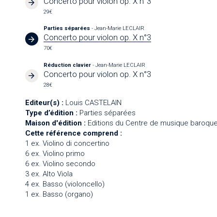
Concerto pour violon op. X n°3
29€
Parties séparées
- Jean-Marie LECLAIR
Concerto pour violon op. X n°3
70€
Réduction clavier
- Jean-Marie LECLAIR
Concerto pour violon op. X n°3
28€
Editeur(s) :
Louis CASTELAIN
Type d’édition :
Parties séparées
Maison d'édition :
Editions du Centre de musique baroque
Cette référence comprend :
1 ex. Violino di concertino
6 ex. Violino primo
6 ex. Violino secondo
3 ex. Alto Viola
4 ex. Basso (violoncello)
1 ex. Basso (organo)