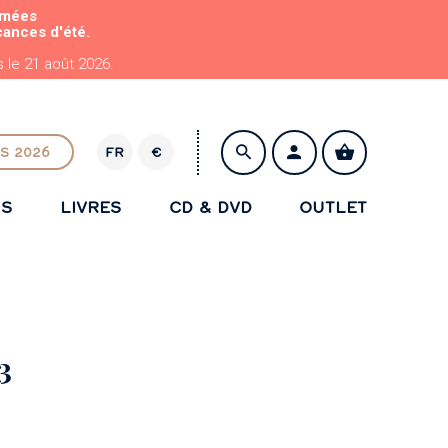
rmées
cances d'été.
le 21 août 2026.
S 2026
FR
€
E
U
NS
LIVRES
CD & DVD
OUTLET
R
ENREGISTRER
3