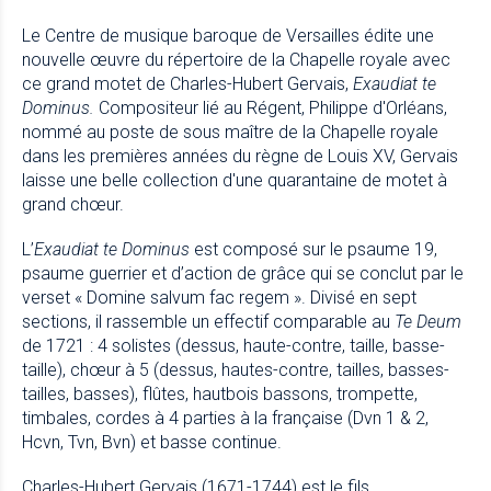
Le Centre de musique baroque de Versailles édite une
nouvelle œuvre du répertoire de la Chapelle royale avec
ce grand motet de Charles-Hubert Gervais,
Exaudiat te
Dominus.
Compositeur lié au Régent, Philippe d'Orléans,
nommé au poste de sous maître de la Chapelle royale
dans les premières années du règne de Louis XV, Gervais
laisse une belle collection d'une quarantaine de motet à
grand chœur.
L’
Exaudiat te Dominus
est composé sur le psaume 19,
psaume guerrier et d’action de grâce qui se conclut par le
verset « Domine salvum fac regem ». Divisé en sept
sections, il rassemble un effectif comparable au
Te Deum
de 1721 : 4 solistes (dessus, haute-contre, taille, basse-
taille), chœur à 5 (dessus, hautes-contre, tailles, basses-
tailles, basses), flûtes, hautbois bassons, trompette,
timbales, cordes à 4 parties à la française (Dvn 1 & 2,
Hcvn, Tvn, Bvn) et basse continue.
Charles-Hubert Gervais (1671-1744) est le fils