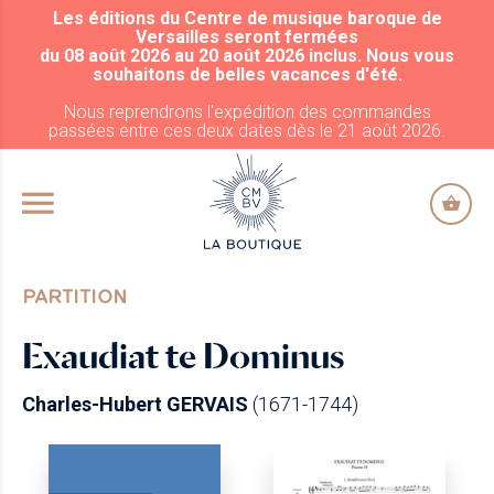
Les éditions du Centre de musique baroque de
ALLER AU CONTENU PRINCIPAL
Versailles seront fermées
du 08 août 2026 au 20 août 2026 inclus. Nous vous
souhaitons de belles vacances d'été.
Nous reprendrons l'expédition des commandes
passées entre ces deux dates dès le 21 août 2026.
PARTITION
Exaudiat te Dominus
Charles-Hubert GERVAIS
(1671-1744)