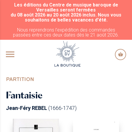
Les éditions du Centre de musique baroque de
ALLER AU CONTENU PRINCIPAL
Versailles seront fermées
du 08 août 2026 au 20 août 2026 inclus. Nous vous
souhaitons de belles vacances d'été.
Nous reprendrons l'expédition des commandes
passées entre ces deux dates dès le 21 août 2026.
PARTITION
Fantaisie
Jean-Féry REBEL
(1666-1747)