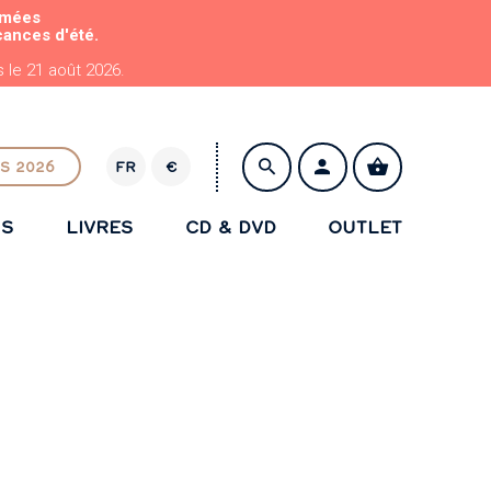
rmées
cances d'été.
le 21 août 2026.
S 2026
FR
€
E
U
NS
LIVRES
CD & DVD
OUTLET
R
ENREGISTRER