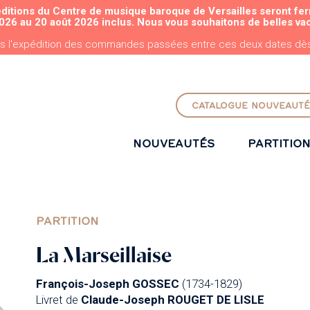
éditions du Centre de musique baroque de Versailles seront fe
ALLER AU CONTENU PRINCIPAL
026 au 20 août 2026 inclus. Nous vous souhaitons de belles va
s l'expédition des commandes passées entre ces deux dates dès 
CATALOGUE NOUVEAUTÉ
NOUVEAUTÉS
PARTITIO
PARTITION
La Marseillaise
François-Joseph GOSSEC
(1734-1829)
Livret de
Claude-Joseph ROUGET DE LISLE