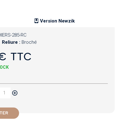
Version Newzik
IERS-285-RC
Reliure :
Broché
€ TTC
TOCK
TER