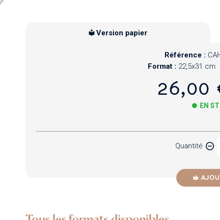
Version papier
Référence :
CAH
Format :
22,5x31 cm
26,00 
EN S
Papier
Quantité
Newzik
AJOU
Tous les formats disponibles