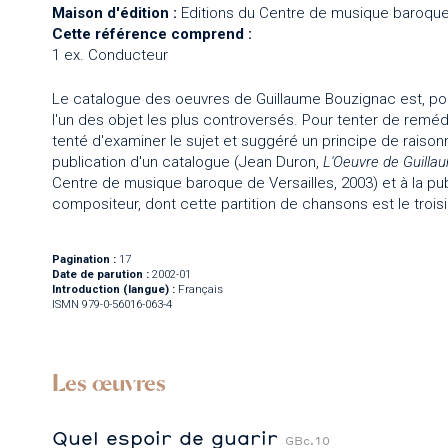
Maison d'édition :
Editions du Centre de musique baroque
Cette référence comprend :
1 ex. Conducteur
Le catalogue des oeuvres de Guillaume Bouzignac est, pour
l'un des objet les plus controversés. Pour tenter de remédi
tenté d'examiner le sujet et suggéré un principe de raiso
publication d'un catalogue (Jean Duron,
L'Oeuvre de Guilla
Centre de musique baroque de Versailles, 2003) et à la publ
compositeur, dont cette partition de chansons est le troi
Pagination :
17
Date de parution :
2002-01
Introduction (langue) :
Français
ISMN 979-0-56016-063-4
Les œuvres
Quel espoir de guarir
GBc.10