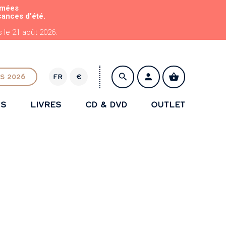
rmées
cances d'été.
le 21 août 2026.
S 2026
FR
€
E
U
NS
LIVRES
CD & DVD
OUTLET
R
ENREGISTRER