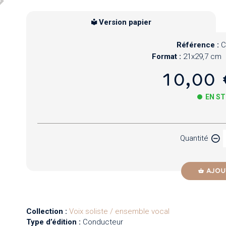
Version papier
Référence :
C
Format :
21x29,7 cm
10,00 
EN S
Papier
Quantité
Newzik
AJOU
Collection :
Voix soliste / ensemble vocal
Type d’édition :
Conducteur