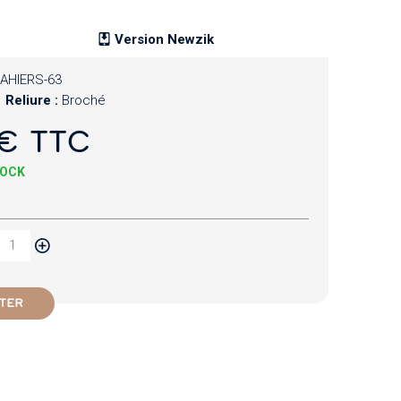
Version Newzik
AHIERS-63
Reliure :
Broché
€ TTC
TOCK
TER