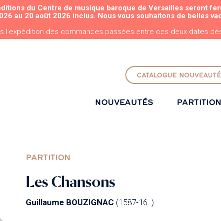
éditions du Centre de musique baroque de Versailles seront fe
ALLER AU CONTENU PRINCIPAL
026 au 20 août 2026 inclus. Nous vous souhaitons de belles va
s l'expédition des commandes passées entre ces deux dates dès 
CATALOGUE NOUVEAUTÉ
NOUVEAUTÉS
PARTITIO
PARTITION
Les Chansons
Guillaume BOUZIGNAC
(1587-16..)