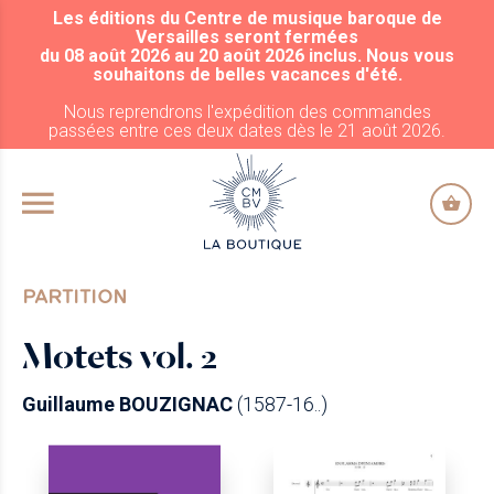
Les éditions du Centre de musique baroque de
ALLER AU CONTENU PRINCIPAL
Versailles seront fermées
du 08 août 2026 au 20 août 2026 inclus. Nous vous
souhaitons de belles vacances d'été.
Nous reprendrons l'expédition des commandes
passées entre ces deux dates dès le 21 août 2026.
PARTITION
Motets vol. 2
Guillaume BOUZIGNAC
(1587-16..)