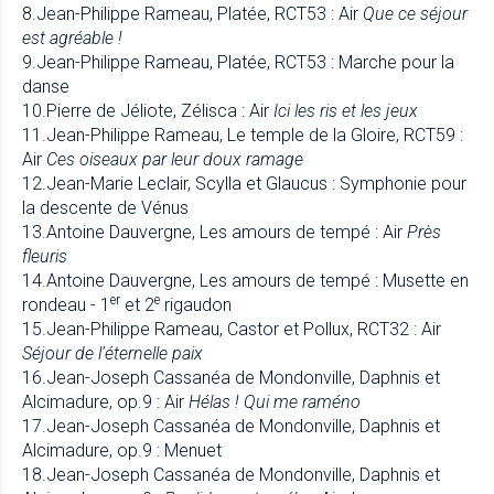
8.Jean-Philippe Rameau, Platée, RCT53 : Air
Que ce séjour
est agréable !
9.Jean-Philippe Rameau, Platée, RCT53 : Marche pour la
danse
10.Pierre de Jéliote, Zélisca : Air
Ici les ris et les jeux
11.Jean-Philippe Rameau, Le temple de la Gloire, RCT59 :
Air
Ces oiseaux par leur doux ramage
12.Jean-Marie Leclair, Scylla et Glaucus : Symphonie pour
la descente de Vénus
13.Antoine Dauvergne, Les amours de tempé : Air
Près
fleuris
14.Antoine Dauvergne, Les amours de tempé : Musette en
er
e
rondeau - 1
et 2
rigaudon
15.Jean-Philippe Rameau, Castor et Pollux, RCT32 : Air
Séjour de l'éternelle paix
16.Jean-Joseph Cassanéa de Mondonville, Daphnis et
Alcimadure, op.9 : Air
Hélas ! Qui me raméno
17.Jean-Joseph Cassanéa de Mondonville, Daphnis et
Alcimadure, op.9 : Menuet
18.Jean-Joseph Cassanéa de Mondonville, Daphnis et