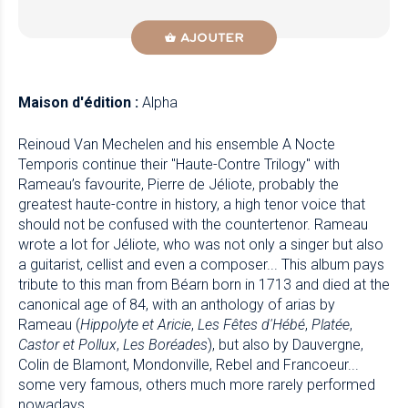
AJOUTER
Maison d'édition :
Alpha
Reinoud Van Mechelen and his ensemble A Nocte
Temporis continue their "Haute-Contre Trilogy" with
Rameau’s favourite, Pierre de Jéliote, probably the
greatest haute-contre in history, a high tenor voice that
should not be confused with the countertenor. Rameau
wrote a lot for Jéliote, who was not only a singer but also
a guitarist, cellist and even a composer... This album pays
tribute to this man from Béarn born in 1713 and died at the
canonical age of 84, with an anthology of arias by
Rameau (
Hippolyte et Aricie
,
Les Fêtes d'Hébé
,
Platée
,
Castor et Pollux
,
Les Boréades
), but also by Dauvergne,
Colin de Blamont, Mondonville, Rebel and Francoeur...
some very famous, others much more rarely performed
nowadays.