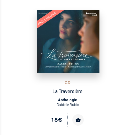
NOUVEAU
PRÉCOMMANDE
CD
La Traversière
Anthologie
Gabielle Rubio
18€