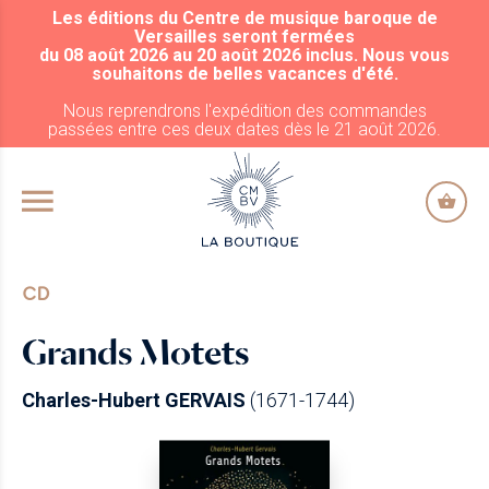
Les éditions du Centre de musique baroque de
ALLER AU CONTENU PRINCIPAL
Versailles seront fermées
du 08 août 2026 au 20 août 2026 inclus. Nous vous
souhaitons de belles vacances d'été.
Nous reprendrons l'expédition des commandes
passées entre ces deux dates dès le 21 août 2026.
CD
Grands Motets
Charles-Hubert GERVAIS
(1671-1744)