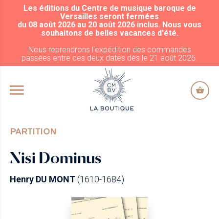
Les éditions du Centre de musique baroque de
ALLER AU CONTENU PRINCIPAL
Versailles seront fermées
du 08 août 2026 au 20 août 2026 inclus. Nous vous
souhaitons de belles vacances d'été.
Nous reprendrons l'expédition des commandes
passées entre ces deux dates dès le 21 août 2026.
PARTITION
Nisi Dominus
Henry DU MONT
(1610-1684)