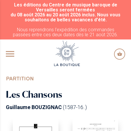
Les éditions du Centre de musique baroque de
ALLER AU CONTENU PRINCIPAL
Versailles seront fermées
du 08 août 2026 au 20 août 2026 inclus. Nous vous
souhaitons de belles vacances d'été.
Nous reprendrons l'expédition des commandes
passées entre ces deux dates dès le 21 août 2026.
PARTITION
Les Chansons
Guillaume BOUZIGNAC
(1587-16..)