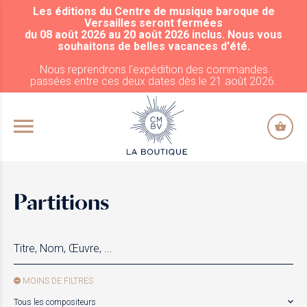
Les éditions du Centre de musique baroque de
ALLER AU CONTENU PRINCIPAL
Versailles seront fermées
du 08 août 2026 au 20 août 2026 inclus. Nous vous
souhaitons de belles vacances d'été.
Nous reprendrons l'expédition des commandes
passées entre ces deux dates dès le 21 août 2026.
Partitions
MOINS DE FILTRES
Tous les compositeurs