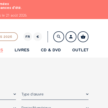
rmées
cances d'été.
le 21 août 2026.
S 2026
FR
€
E
U
NS
LIVRES
CD & DVD
OUTLET
R
ENREGISTRER
Type d'œuvre