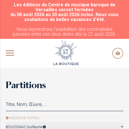
Les éditions du Centre de musique baroque de
ALLER AU CONTENU PRINCIPAL
Versailles seront fermées
du 08 août 2026 au 20 août 2026 inclus. Nous vous
souhaitons de belles vacances d'été.
Nous reprendrons l'expédition des commandes
passées entre ces deux dates dès le 21 août 2026.
Partitions
MOINS DE FILTRES
BOUZIGNAC Guillaume