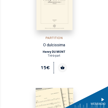
PARTITION
O dulcissima
Henry DU MONT
Tiré-à-part
15€
WEBRADIO