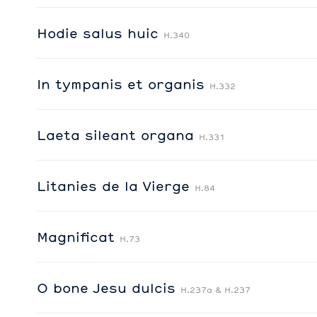
Hodie salus huic
H.340
In tympanis et organis
H.332
Laeta sileant organa
H.331
Litanies de la Vierge
H.84
Magnificat
H.73
O bone Jesu dulcis
H.237a & H.237