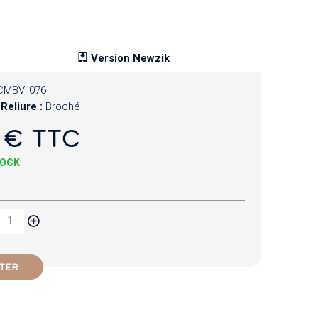
Version Newzik
CMBV_076
Reliure :
Broché
 € TTC
TOCK
TER