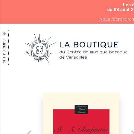
Les 
du 08 août 2
Nous reprendron
SITE DU CMBV