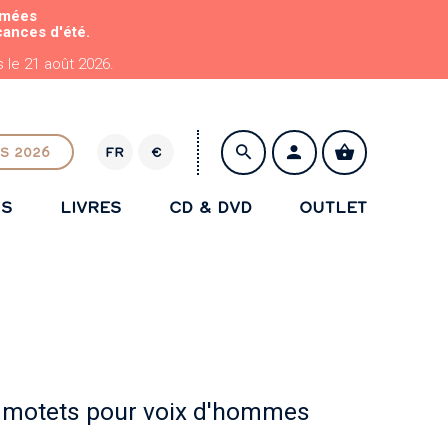
rmées
cances d'été.
le 21 août 2026.
S 2026
FR
€
E
U
NS
LIVRES
CD & DVD
OUTLET
R
ENREGISTRER
 b. motets pour voix d'hommes