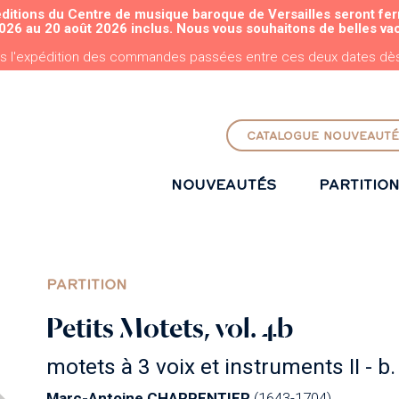
éditions du Centre de musique baroque de Versailles seront fe
ALLER AU CONTENU PRINCIPAL
026 au 20 août 2026 inclus. Nous vous souhaitons de belles va
s l'expédition des commandes passées entre ces deux dates dès 
CATALOGUE NOUVEAUTÉ
NOUVEAUTÉS
PARTITIO
PARTITION
Petits Motets, vol. 4b
motets à 3 voix et instruments II -
Marc-Antoine CHARPENTIER
(1643-1704)