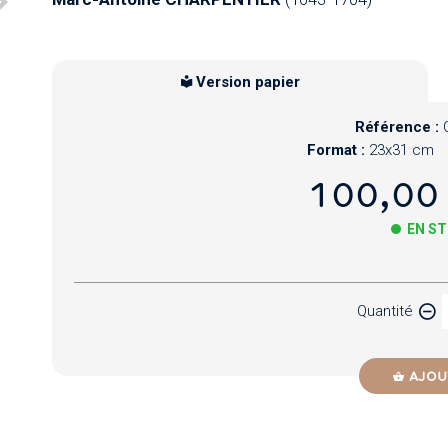
Version papier
Référence :
Format :
23x31 cm
100,00
EN S
Papier
Quantité
Newzik
AJOU