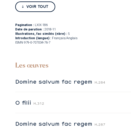
VOIR TOUT
Pagination :
LXIX-186
Date de parution :
2018-11
Illustrations, fac similés (nbre) :
5
Introduction (langue) :
Français/Anglais
ISMN 979-0-707034-76-7
Les œuvres
Domine salvum fac regem
H.284
O filii
H.312
Domine salvum fac regem
H.287