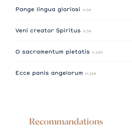
Pange lingua gloriosi
H.58
Veni creator Spiritus
H.54
O sacramentum pietatis
H.260
Ecce panis angelorum
H.348
Recommandations