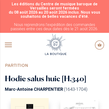
Les éditions du Centre de musique baroque de
ALLER AU CONTENU PRINCIPAL
Versailles seront fermées
du 08 août 2026 au 20 août 2026 inclus. Nous vous
souhaitons de belles vacances d'été.
Nous reprendrons l'expédition des commandes
passées entre ces deux dates dès le 21 août 2026.
PARTITION
Hodie salus huic [H.340]
Marc-Antoine CHARPENTIER
(1643-1704)