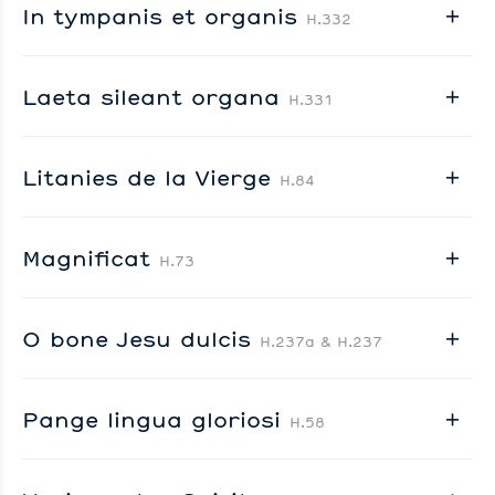
In tympanis et organis
H.332
Laeta sileant organa
H.331
Litanies de la Vierge
H.84
Magnificat
H.73
O bone Jesu dulcis
H.237a & H.237
Pange lingua gloriosi
H.58