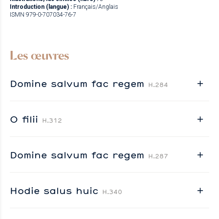
Introduction (langue) :
Français/Anglais
ISMN 979-0-707034-76-7
Les œuvres
Domine salvum fac regem
H.284
O filii
H.312
Domine salvum fac regem
H.287
Hodie salus huic
H.340