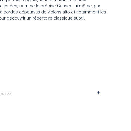
 être jouées, comme le précise Gossec lui-même, par
es à cordes dépourvus de violons alto et notamment les
r découvrir un répertoire classique subtil,
RH.173