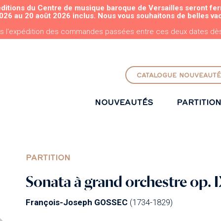
éditions du Centre de musique baroque de Versailles seront fe
ALLER AU CONTENU PRINCIPAL
026 au 20 août 2026 inclus. Nous vous souhaitons de belles va
s l'expédition des commandes passées entre ces deux dates dès 
CATALOGUE NOUVEAUTÉ
NOUVEAUTÉS
PARTITIO
PARTITION
Sonata à grand orchestre op. I
François-Joseph GOSSEC
(1734-1829)