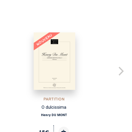
NOUVEAU
PARTITION
O dulcissima
Re
Henry DU MONT
15€