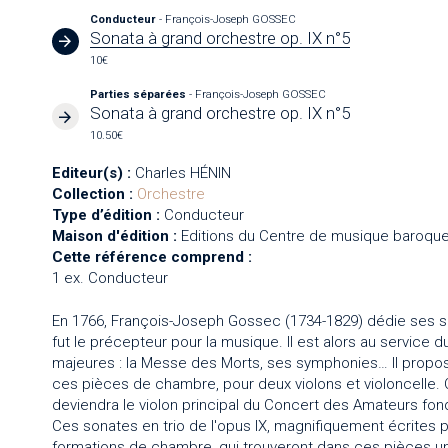
Conducteur
- François-Joseph GOSSEC
Sonata à grand orchestre op. IX n°5
10€
Parties séparées
- François-Joseph GOSSEC
Sonata à grand orchestre op. IX n°5
10.50€
Editeur(s) :
Charles HÉNIN
Collection :
Orchestre
Type d’édition :
Conducteur
Maison d'édition :
Editions du Centre de musique baroque
Cette référence comprend :
1 ex. Conducteur
En 1766, François-Joseph Gossec (1734-1829) dédie ses son
fut le précepteur pour la musique. Il est alors au service d
majeures : la Messe des Morts, ses symphonies… Il propose 
ces pièces de chambre, pour deux violons et violoncelle. C'
deviendra le violon principal du Concert des Amateurs fo
Ces sonates en trio de l'opus IX, magnifiquement écrites 
formations de chambre, qui trouveront dans ces pièces un rép