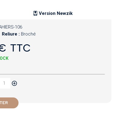
Version Newzik
AHIERS-106
Reliure :
Broché
€ TTC
TOCK
TER