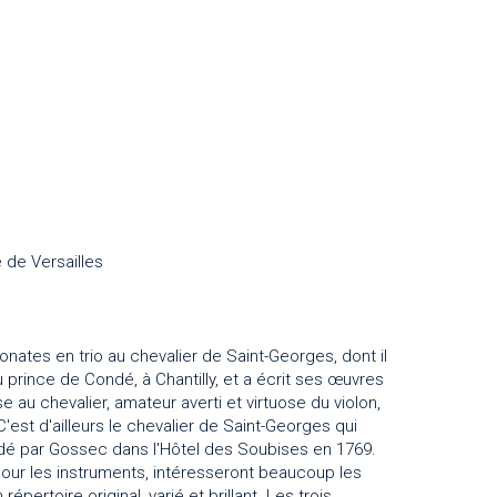
 de Versailles
ates en trio au chevalier de Saint-Georges, dont il
u prince de Condé, à Chantilly, et a écrit ses œuvres
au chevalier, amateur averti et virtuose du violon,
est d'ailleurs le chevalier de Saint-Georges qui
ndé par Gossec dans l'Hôtel des Soubises en 1769.
pour les instruments, intéresseront beaucoup les
ertoire original, varié et brillant. Les trois