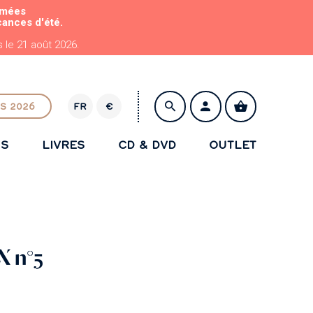
rmées
cances d'été.
le 21 août 2026.
S 2026
FR
€
E
U
NS
LIVRES
CD & DVD
OUTLET
R
ENREGISTRER
X n°5