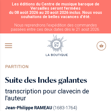
Les éditions du Centre de musique baroque de
ALLER AU CONTENU PRINCIPAL
Versailles seront fermées
du 08 août 2026 au 20 août 2026 inclus. Nous vous
souhaitons de belles vacances d'été.
Nous reprendrons l'expédition des commandes
passées entre ces deux dates dès le 21 août 2026.
PARTITION
Suite des Indes galantes
transcription pour clavecin de
l'auteur
Jean-Philippe RAMEAU
(1683-1764)