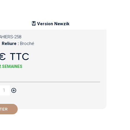
Version Newzik
AHIERS-258
Reliure :
Broché
€ TTC
 2 SEMAINES
TER