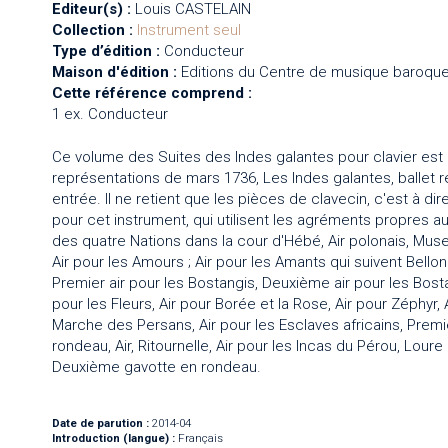
Editeur(s) :
Louis CASTELAIN
Collection :
Instrument seul
Type d’édition :
Conducteur
Maison d'édition :
Editions du Centre de musique baroque
Cette référence comprend :
1 ex. Conducteur
Ce volume des Suites des Indes galantes pour clavier est 
représentations de mars 1736, Les Indes galantes, ballet 
entrée. Il ne retient que les pièces de clavecin, c'est à di
pour cet instrument, qui utilisent les agréments propres au
des quatre Nations dans la cour d'Hébé, Air polonais, Mu
Air pour les Amours ; Air pour les Amants qui suivent Bellon
Premier air pour les Bostangis, Deuxième air pour les Bosta
pour les Fleurs, Air pour Borée et la Rose, Air pour Zéphyr,
Marche des Persans, Air pour les Esclaves africains, Pre
rondeau, Air, Ritournelle, Air pour les Incas du Pérou, Lour
Deuxième gavotte en rondeau.
Date de parution :
2014-04
Introduction (langue) :
Français