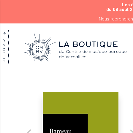
Les 
du 08 août 2
Nous reprendron
SITE DU CMBV