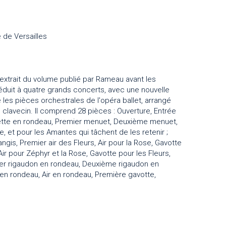
 de Versailles
extrait du volume publié par Rameau avant les
réduit à quatre grands concerts, avec une nouvelle
re les pièces orchestrales de l'opéra ballet, arrangé
 clavecin. Il comprend 28 pièces : Ouverture, Entrée
sette en rondeau, Premier menuet, Deuxième menuet,
e, et pour les Amantes qui tâchent de les retenir ;
ngis, Premier air des Fleurs, Air pour la Rose, Gavotte
 Air pour Zéphyr et la Rose, Gavotte pour les Fleurs,
mier rigaudon en rondeau, Deuxième rigaudon en
e en rondeau, Air en rondeau, Première gavotte,