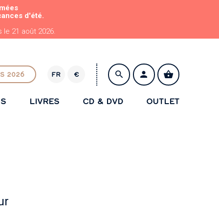
rmées
cances d'été.
le 21 août 2026.
S 2026
FR
€
E
U
NS
LIVRES
CD & DVD
OUTLET
R
ENREGISTRER
ur