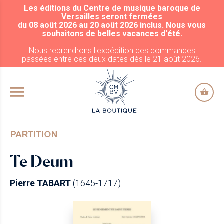
Les éditions du Centre de musique baroque de
ALLER AU CONTENU PRINCIPAL
Versailles seront fermées
du 08 août 2026 au 20 août 2026 inclus. Nous vous
souhaitons de belles vacances d'été.
Nous reprendrons l'expédition des commandes
passées entre ces deux dates dès le 21 août 2026.
PARTITION
Te Deum
Pierre TABART
(1645-1717)