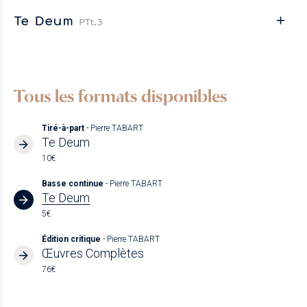
Te Deum
PTt.3
Tous les formats disponibles
Tiré-à-part
- Pierre TABART
Te Deum
10€
Basse continue
- Pierre TABART
Te Deum
5€
Édition critique
- Pierre TABART
Œuvres Complètes
76€