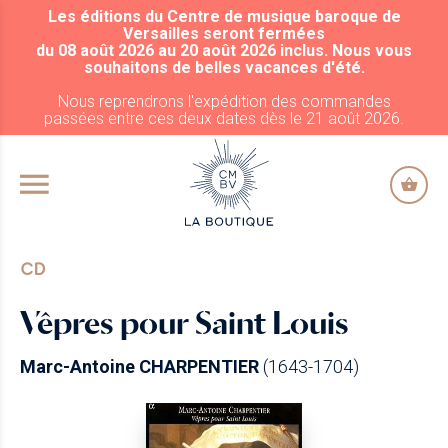
Les éditions du Centre de musique baroque de
ALLER AU CONTENU PRINCIPAL
Versailles seront fermées
du 08 août 2026 au 20 août 2026 inclus. Nous vous
souhaitons de belles vacances d'été.
Nous reprendrons l'expédition des commandes
passées entre ces deux dates dès le 21 août 2026.
CD
Vêpres pour Saint Louis
Marc-Antoine CHARPENTIER
(1643-1704)