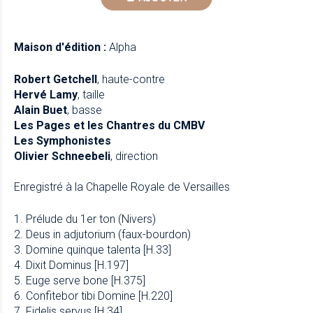
Maison d'édition :
Alpha
Robert Getchell
, haute-contre
Hervé Lamy
, taille
Alain Buet
, basse
Les Pages et les Chantres du CMBV
Les Symphonistes
Olivier Schneebeli
, direction
Enregistré à la Chapelle Royale de Versailles
1. Prélude du 1er ton (Nivers)
2. Deus in adjutorium (faux-bourdon)
3. Domine quinque talenta [H.33]
4. Dixit Dominus [H.197]
5. Euge serve bone [H.375]
6. Confitebor tibi Domine [H.220]
7. Fidelis servus [H.34]