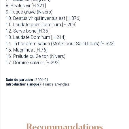
8. Beatus vir [H.221]
9. Fugue grave (Nivers)
10. Beatus vir qui inventus est [H.376]
11. Laudate pueri Dominum [H.203]
12. Serve bone [H.35]
13. Laudate Dominum [H.214]
14. In honorem sancti (Motet pour Saint Louis) [H.323]
15. Magnificat [H.76]
16. Prélude du 2e ton (Nivers)
17. Domine salvum [H.292]
Date de parution :
2004-01
Introduction (langue) :
Français/Anglais
Recommandations