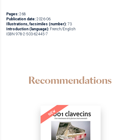
Pages:
268
Publication date:
2026-06
Illustrations, facsimiles (number):
73
Introduction (language):
French/English
ISBN 978-2-503-62445-7
Recommendations
NEW