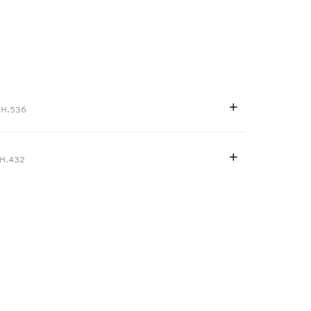
e
H.536
H.432