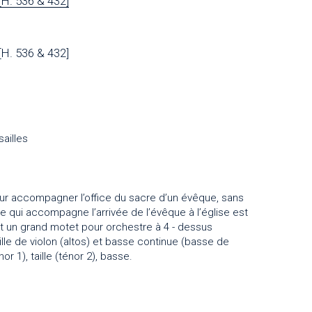
[H. 536 & 432]
[H. 536 & 432]
ailles
our accompagner l’office du sacre d’un évêque, sans
re qui accompagne l’arrivée de l’évêque à l’église est
est un grand motet pour orchestre à 4 - dessus
aille de violon (altos) et basse continue (basse de
or 1), taille (ténor 2), basse.