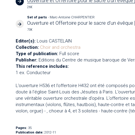
Ouverture et Offertoire pour le sacre d'un évêque 
26€
Set of parts
- Marc-Antoine CHARPENTIER
Ouverture et Offertoire pour le sacre d'un évêque 
70€
Editor(s):
Louis CASTELAIN
Collection:
Choir and orchestra
Type of publication:
Full score
Publisher:
Editions du Centre de musique baroque de Vers
This reference includes:
1 ex. Conducteur
L’ouverture H536 et l’offertoire H432 ont été composés p
doute à l’église Saint-Louis des Jésuites à Paris. L’ouvertu
une véritable ouverture orchestrale d’opéra. L’offertoire 
instrumentaux (violons, flûtes, hautbois), haute-contre et t
violon, orgue) - , choeur à 4, et 3 solistes - haute-contre (tén
Pages:
35
Publication date:
2012-11