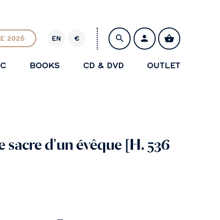
E 2026
EN
€
E
U
IC
BOOKS
CD & DVD
OUTLET
R
SAVE
e sacre d'un évêque [H. 536