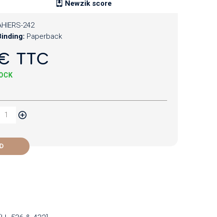
Newzik score
HIERS-242
inding:
Paperback
€ TTC
TOCK
D