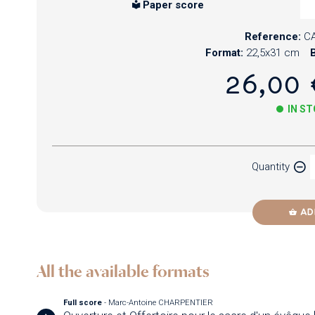
Paper score
Reference:
CA
Format:
22,5x31 cm
B
26,00 
IN S
Paper
Quantity
Newzik
AD
All the available formats
Full score
- Marc-Antoine CHARPENTIER