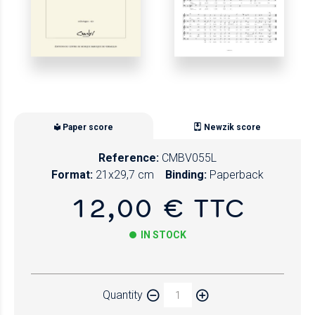
Paper score
Newzik score
Reference:
CMBV055L
Format:
21x29,7 cm
Binding:
Paperback
12,00 € TTC
IN STOCK
Paper
Quantity
Newzik