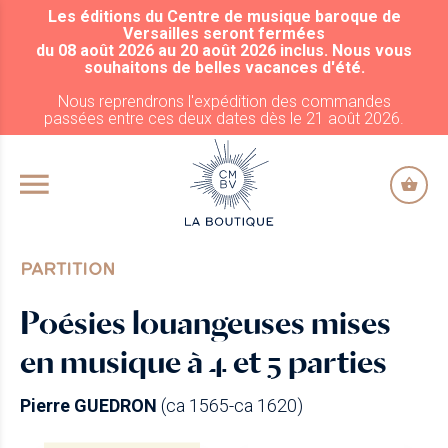
Les éditions du Centre de musique baroque de
ALLER AU CONTENU PRINCIPAL
Versailles seront fermées
du 08 août 2026 au 20 août 2026 inclus. Nous vous
souhaitons de belles vacances d'été.
Nous reprendrons l'expédition des commandes
passées entre ces deux dates dès le 21 août 2026.
PARTITION
Poésies louangeuses mises
en musique à 4 et 5 parties
Pierre GUEDRON
(ca 1565-ca 1620)