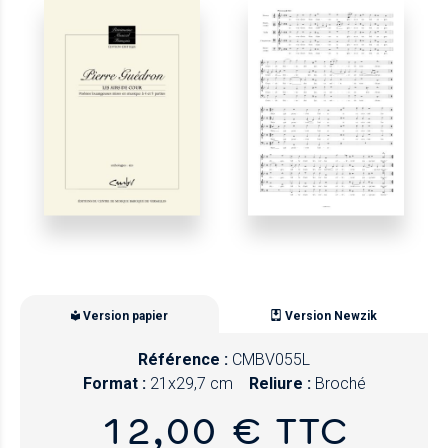
Version papier
Version Newzik
Référence :
CMBV055L
Format :
21x29,7 cm
Reliure :
Broché
12,00 € TTC