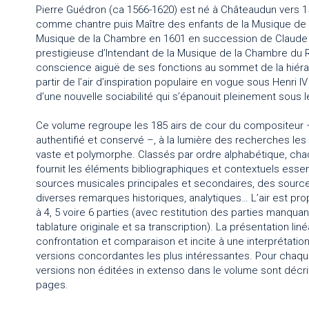
Pierre Guédron (ca 1566-1620) est né à Châteaudun vers 15
comme chantre puis Maître des enfants de la Musique de l
Musique de la Chambre en 1601 en succession de Claude 
prestigieuse d’Intendant de la Musique de la Chambre du R
conscience aiguë de ses fonctions au sommet de la hiérarc
partir de l’air d’inspiration populaire en vogue sous Henri
d’une nouvelle sociabilité qui s’épanouit pleinement sous le
Ce volume regroupe les 185 airs de cour du compositeur 
authentifié et conservé –, à la lumière des recherches le
vaste et polymorphe. Classés par ordre alphabétique, chaq
fournit les éléments bibliographiques et contextuels essent
sources musicales principales et secondaires, des source
diverses remarques historiques, analytiques… L’air est pro
à 4, 5 voire 6 parties (avec restitution des parties manquan
tablature originale et sa transcription). La présentation l
confrontation et comparaison et incite à une interprétati
versions concordantes les plus intéressantes. Pour chaque
versions non éditées in extenso dans le volume sont décri
pages.