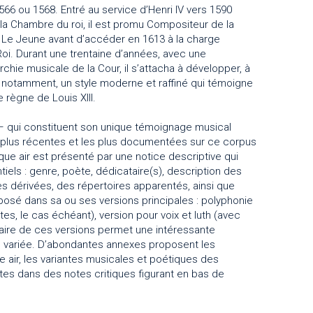
66 ou 1568. Entré au service d’Henri IV vers 1590
a Chambre du roi, il est promu Compositeur de la
Le Jeune avant d’accéder en 1613 à la charge
oi. Durant une trentaine d’années, avec une
hie musicale de la Cour, il s’attacha à développer, à
 IV notamment, un style moderne et raffiné qui témoigne
 règne de Louis XIII.
– qui constituent son unique témoignage musical
s plus récentes et les plus documentées sur ce corpus
ue air est présenté par une notice descriptive qui
iels : genre, poète, dédicataire(s), description des
s dérivées, des répertoires apparentés, ainsi que
posé dans sa ou ses versions principales : polyphonie
tes, le cas échéant), version pour voix et luth (avec
inéaire de ces versions permet une intéressante
on variée. D’abondantes annexes proposent les
 air, les variantes musicales et poétiques des
tes dans des notes critiques figurant en bas de