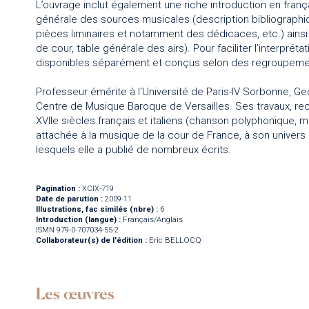
L’ouvrage inclut également une riche introduction en frança
générale des sources musicales (description bibliographiq
pièces liminaires et notamment des dédicaces, etc.) ainsi
de cour, table générale des airs). Pour faciliter l’interpréta
disponibles séparément et conçus selon des regroupement
Professeur émérite à l'Université de Paris-IV Sorbonne, 
Centre de Musique Baroque de Versailles. Ses travaux, recon
XVIIe siècles français et italiens (chanson polyphonique, mad
attachée à la musique de la cour de France, à son univers
lesquels elle a publié de nombreux écrits.
Pagination :
XCIX-719
Date de parution :
2009-11
Illustrations, fac similés (nbre) :
6
Introduction (langue) :
Français/Anglais
ISMN 979-0-707034-55-2
Collaborateur(s) de l'édition :
Eric BELLOCQ
Les œuvres