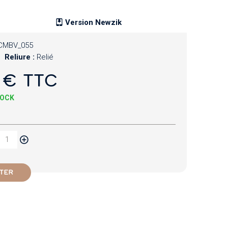
Version Newzik
CMBV_055
Reliure :
Relié
 € TTC
TOCK
TER