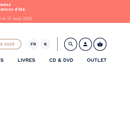
rmées
cances d'été.
le 21 août 2026.
S 2026
FR
€
E
U
NS
LIVRES
CD & DVD
OUTLET
R
ENREGISTRER