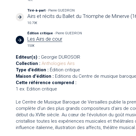
Tiré-à-part
- Pierre GUEDRON
Airs et récits du Ballet du Triomphe de Minerve (1
10.70€
Édition critique
- Pierre GUEDRON
Les Airs de cour
150€
Editeur(s) :
Georgie DUROSOIR
Collection :
Anthologies
Airs
Type d’édition :
Édition critique
Maison d'édition :
Editions du Centre de musique baroque
Cette référence comprend :
1 ex. Edition critique
Le Centre de Musique Baroque de Versailles publie la prem
complète d’un des plus grands compositeurs d’airs de co
début du XVIIe siècle. Au cœur de l’évolution du goût musical
cristallise toutes les expériences musicales et théâtrales
influence italienne, illustration des affects, théâtre musical.