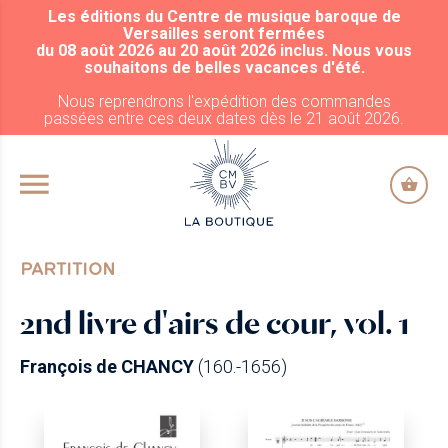
Les éditions du Centre de musique baroque de
ALLER AU CONTENU PRINCIPAL
Versailles seront fermées
du 08 août 2026 au 20 août 2026 inclus. Nous vous
souhaitons de belles vacances d'été.
Nous reprendrons l'expédition des commandes
passées entre ces deux dates dès le 21 août 2026.
PARTITION
2nd livre d'airs de cour, vol. 1
François de CHANCY
(160.-1656)