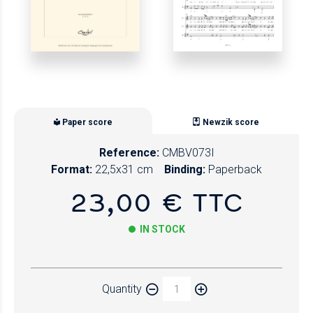
Paper score
Newzik score
Reference:
CMBV073I
Format:
22,5x31 cm
Binding:
Paperback
23,00 € TTC
IN STOCK
Paper
Quantity
Newzik