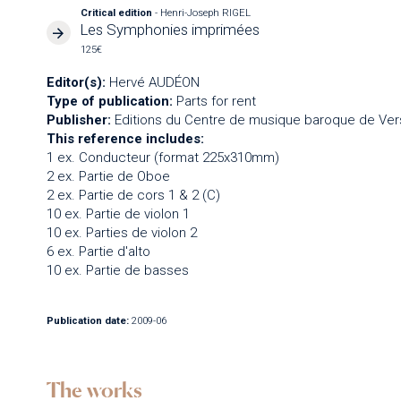
Critical edition
- Henri-Joseph RIGEL
Les Symphonies imprimées
125€
Editor(s):
Hervé AUDÉON
Type of publication:
Parts for rent
Publisher:
Editions du Centre de musique baroque de Vers
This reference includes:
1 ex. Conducteur (format 225x310mm)
2 ex. Partie de Oboe
2 ex. Partie de cors 1 & 2 (C)
10 ex. Partie de violon 1
10 ex. Parties de violon 2
6 ex. Partie d'alto
10 ex. Partie de basses
Publication date:
2009-06
The works