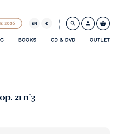
E 2026
EN
€
E
U
IC
BOOKS
CD & DVD
OUTLET
R
SAVE
op. 21 n°3