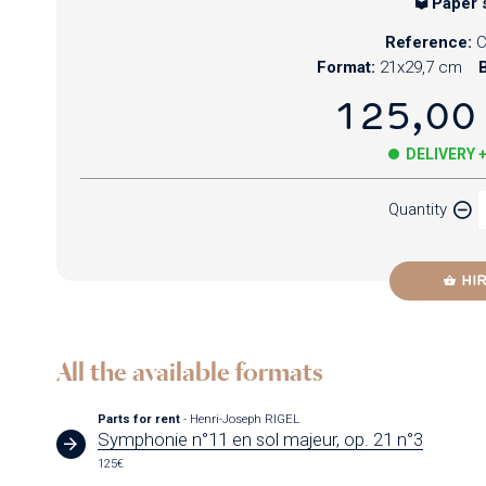
Paper 
Reference:
Format:
21x29,7 cm
B
125,00
DELIVERY 
Quantity
HI
All the available formats
Parts for rent
- Henri-Joseph RIGEL
Symphonie n°11 en sol majeur, op. 21 n°3
125€