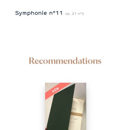
Symphonie n°11
op. 21 n°3
Recommendations
NEW