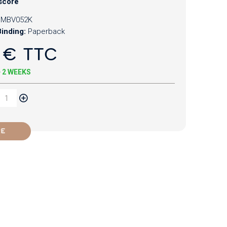
score
CMBV052K
inding:
Paperback
 € TTC
+ 2 WEEKS
RE