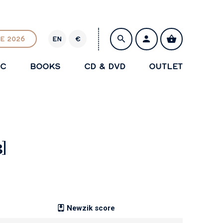
E 2026
EN
€
E
U
IC
BOOKS
CD & DVD
OUTLET
R
SAVE
3]
Newzik score