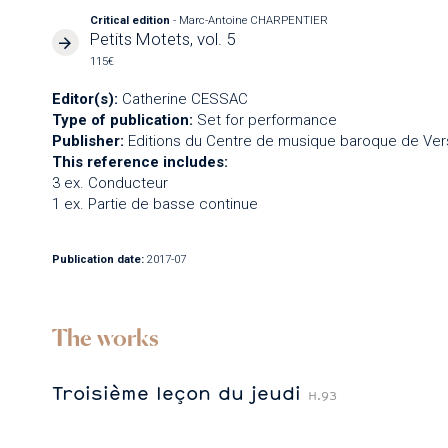
Critical edition
- Marc-Antoine CHARPENTIER
Petits Motets, vol. 5
115€
Editor(s):
Catherine CESSAC
Type of publication:
Set for performance
Publisher:
Editions du Centre de musique baroque de Vers
This reference includes:
3 ex. Conducteur
1 ex. Partie de basse continue
Publication date:
2017-07
The works
Troisième leçon du jeudi
H.93