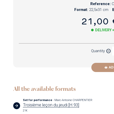
Reference:
C
Format:
22,5x31 cm
B
21,00 
DELIVERY 
Paper
Quantity
Newzik
AD
All the available formats
Set for performance
- Marc-Antoine CHARPENTIER
Troisième leçon du jeudi [H.93]
21€