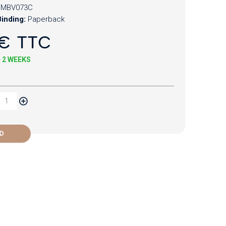
MBV073C
inding:
Paperback
€ TTC
+ 2 WEEKS
D